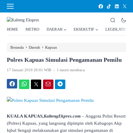
HOME
METRO
DAERAH
EKSEKUTIF
LEGISLATIF
›
›
Beranda
Daerah
Kapuas
Polres Kapuas Simulasi Pengamanan Pemilu
.
17 Januari 2019 20:01 WIB
1 menit membaca
Facebook
WhatsApp
Twitter
Email
Telegram
KUALA KAPUAS,
KaltengEkpres.com
– Anggota Polisi Resort
(Polres) Kapuas, yang langsung dipimpin oleh Kabagops Akp
Iqbal Sengaji melaksanakan giat simulasi pengamanan di