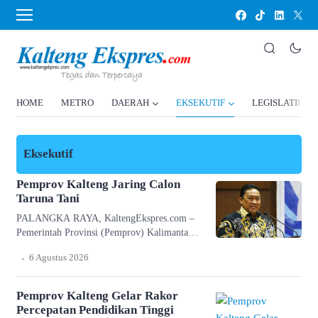
HOME
METRO
DAERAH
EKSEKUTIF
LEGISLATIF
Eksekutif
Pemprov Kalteng Jaring Calon
Taruna Tani
PALANGKA RAYA, KaltengEkspres.com –
Pemerintah Provinsi (Pemprov) Kalimantan
Tengah berkolaborasi dengan Kementerian
.
6 Agustus 2026
Pertanian dan Akademi Komunitas
Muhammadiyah Palangka Raya
menyelenggarakan Pendidikan Tinggi Vokasi
Pemprov Kalteng Gelar Rakor
Program Diploma 1 Bidang Pertanian sebagai
Percepatan Pendidikan Tinggi
bagian dari Kartu Huma Betang Sejahtera.