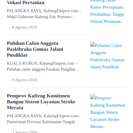
Vokasi Pertanian
Program ini dirancang sesuai kebutuhan
PALANGKA RAYA, KaltengEkspres.com –
lapangan dengan komposisi 70 persen praktik
Wakil Gubernur Kalteng Edy Pratowo
dan 30 persen teori. Peserta juga dibekali
membuka Rapat Koordinasi Percepatan
kompetensi pertanian […]
.
6 Agustus 2026
Pelaksanaan Pendidikan Tinggi Vokasi
Bidang Pertanian di Aula Eka Hapakat,
Kantor Gubernur Kalimantan Tengah, Kamis
Puluhan Calon Anggota
(6/8/2026). Dalam sambutan Gubernur
Paskibraka Gumas Jalani
Kalimantan Tengah Agustiar Sabran yang
Pusdiklat
dibacakan Wakil Gubernur Edy Pratowo,
KUALA KURUN, KaltengEkspres.com –
disampaikan bahwa Pemerintah Provinsi
Puluhan calon anggota Pasukan Pengibar
Kalimantan Tengah berkomitmen mendukung
Bendera Pusaka (Paskibraka) Kabupaten
Program Swasembada Pangan Nasional
.
6 Agustus 2026
Gunung Mas (Gumas) resmi memasuki
melalui […]
pemusatan pendidikan dan latihan (pusdiklat),
dengan sistem karantina yakni Desa Bahagia.
Pemprov Kalteng Komitmen
“Ada 55 calon anggota paskibraka yang
Bangun Sistem Layanan Stroke
mengikuti pusdiklat selama belasan hari,”
Merata
kata Asisten I Setda Ruby Haris, Rabu
PALANGKA RAYA, KaltengEkspres.com–
(5/8/2026) sore. Ia menjelaskan, Pusdiklat
Pemerintah Provinsi Kalimantan Tengah
Desa Bahagia ini […]
menegaskan komitmennya membangun sistem
.
5 Agustus 2026