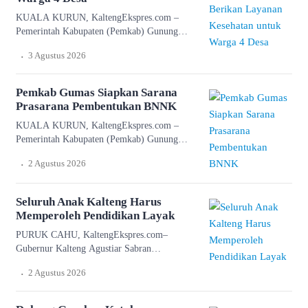
pelaksanaan program, menyelesaikan berbagai
KUALA KURUN, KaltengEkspres.com –
hambatan, serta menyepakati langkah
Pemerintah Kabupaten (Pemkab) Gunung
percepatan realisasi anggaran agar
Mas (Gumas) bersama Tim Penggerak
pembangunan berjalan […]
.
3 Agustus 2026
Pemberdayaan dan Kesejahteraan Keluarga
(TP PKK) kabupaten, bersinergi dalam
menghadirkan pelayanan kesehatan gratis bagi
Pemkab Gumas Siapkan Sarana
warga di empat desa di Kabupaten Gumas.
Prasarana Pembentukan BNNK
“Pelayanan kesehatan gratis tersebut menjadi
KUALA KURUN, KaltengEkspres.com –
wujud dukungan terhadap program
Pemerintah Kabupaten (Pemkab) Gunung
pemerintah pusat Asta Cita di bidang
Mas (Gumas) (Gumas) terus menunjukkan
kesehatan, serta menjadi bagian dari program
.
2 Agustus 2026
komitmennya dalam memerangi
[…]
penyalahgunaan dan peredaran gelap narkoba.
Salah satunya yakni dengan menyiapkan
Seluruh Anak Kalteng Harus
sarana prasarana pendukung pembentukan
Memperoleh Pendidikan Layak
Badan Narkotika Nasional Kabupaten
PURUK CAHU, KaltengEkspres.com–
(BNNK). “Sarana prasarana yang telah kami
Gubernur Kalteng Agustiar Sabran
siapkan meliputi lahan untuk gedung kantor
menyatakan komitmennya untuk memastikan
permanen di Jalan Tjilik Riwut kilometer 5,5
.
2 Agustus 2026
seluruh anak di Kalimantan Tengah
Kuala Kurun, […]
memperoleh akses pendidikan yang layak
tanpa terkendala biaya. Komitmen ini