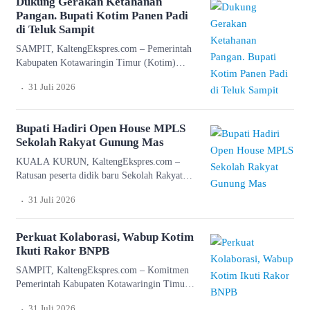
Dukung Gerakan Ketahanan
disampaikannya saat melakukan kunjungan
Pangan. Bupati Kotim Panen Padi
kerja ke SMKN 1 Tanah Siang, Kabupaten
di Teluk Sampit
Murung Raya, Sabtu (1/8/2026). Dalam
SAMPIT, KaltengEkspres.com – Pemerintah
dialog yang berlangsung hangat bersama
Kabupaten Kotawaringin Timur (Kotim)
ratusan pelajar, guru, dan mahasiswa peserta
menunjukkan komitmennya dalam
Kuliah Kerja […]
.
31 Juli 2026
mendukung program ketahanan pangan
nasional melalui Gerakan Tanam Padi
Serempak 50.000 Hektare Seluruh Indonesia
Bupati Hadiri Open House MPLS
yang dilaksanakan di lahan Kelompok Tani
Sekolah Rakyat Gunung Mas
Karya Mufakat VII, Desa Kuin Permai,
Kecamatan Teluk Sampit, Jumat (31/7/2026).
KUALA KURUN, KaltengEkspres.com –
Kegiatan tersebut dihadiri langsung oleh
Ratusan peserta didik baru Sekolah Rakyat
Bupati Kotim, Halikinnor, didampingi Wakil
Terintegrasi 54 Gunung Mas (Gumas) mulai
.
31 Juli 2026
Bupati Irawati, Penjabat […]
mengikuti rangkaian Masa Pengenalan
Lingkungan Sekolah (MPLS) tahun ajaran
2026/2027. Kegiatan inisebagai ajang
Perkuat Kolaborasi, Wabup Kotim
perkenalan lingkungan, fasilitas, dan sistem
Ikuti Rakor BNPB
belajar bagi calon peserta didik serta orang
SAMPIT, KaltengEkspres.com – Komitmen
tua. “Saya menyambut baik kegiatan MPLS
Pemerintah Kabupaten Kotawaringin Timur
ini, untuk memberikan pemahaman yang baik
(Kotim) dalam memperkuat kesiapsiagaan
dan benar,agar […]
.
31 Juli 2026