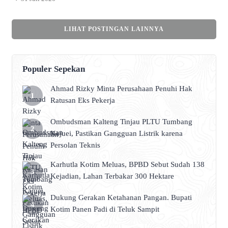
menghadapi bencana terus diwujudkan
melalui sinergi dengan pemerintah pusat dan
pemerintah provinsi. Salah satunya dengan
LIHAT POSTINGAN LAINNYA
menghadiri Rapat Koordinasi (Rakor) Badan
Nasional Penanggulangan Bencana (BNPB)
bersama Pemerintah Provinsi Kalimantan
Tengah yang digelar di Aula Jayang Tingang,
Populer Sepekan
Lantai II Kantor Gubernur Kalimantan
Tengah, Palangka Raya, […]
Ahmad Rizky Minta Perusahaan Penuhi Hak
Ratusan Eks Pekerja
Ombudsman Kalteng Tinjau PLTU Tumbang
Kajuei, Pastikan Gangguan Listrik karena
Persolan Teknis
Karhutla Kotim Meluas, BPBD Sebut Sudah 138
Kejadian, Lahan Terbakar 300 Hektare
Dukung Gerakan Ketahanan Pangan. Bupati
Kotim Panen Padi di Teluk Sampit