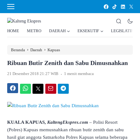
HOME
METRO
DAERAH
EKSEKUTIF
LEGISLATIF
›
›
Beranda
Daerah
Kapuas
Ribuan Butir Zenith dan Sabu Dimusnahkan
.
21 Desember 2018 21:27 WIB
1 menit membaca
Facebook
WhatsApp
Twitter
Email
Telegram
KUALA KAPUAS,
KaltengEkspres.com
– Polisi Resort
(Polres) Kapuas memusnahkan ribuan butir zenith dan sabu
hasil giat anggota Satnarkoba Polres Kapuas selama beberapa