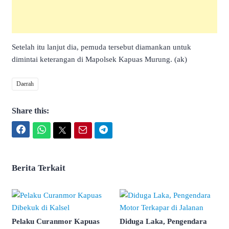
Setelah itu lanjut dia, pemuda tersebut diamankan untuk
dimintai keterangan di Mapolsek Kapuas Murung. (ak)
Daerah
Share this:
Facebook
WhatsApp
Twitter
Email
Telegram
Berita Terkait
Pelaku Curanmor Kapuas
Diduga Laka, Pengendara