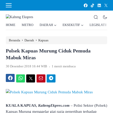
HOME
METRO
DAERAH
EKSEKUTIF
LEGISLATIF
›
›
Beranda
Daerah
Kapuas
Polsek Kapuas Murung Ciduk Pemuda
Mabuk Miras
.
30 Desember 2018 16:44 WIB
1 menit membaca
Facebook
WhatsApp
Twitter
Email
Telegram
KUALA KAPUAS,
KaltengEkpres.com
– Polisi Sektor (Polsek)
Kapuas Murung menggelar giat razia penertiban terhadap