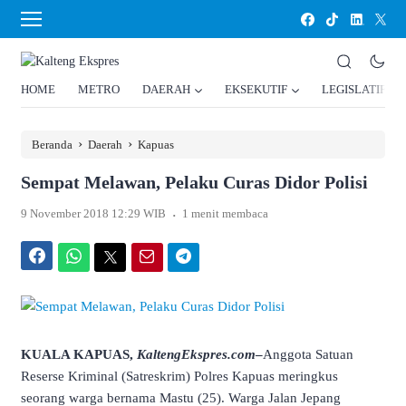
HOME
METRO
DAERAH
EKSEKUTIF
LEGISLATIF
›
›
Beranda
Daerah
Kapuas
Sempat Melawan, Pelaku Curas Didor Polisi
.
9 November 2018 12:29 WIB
1 menit membaca
Facebook
WhatsApp
Twitter
Email
Telegram
KUALA KAPUAS,
KaltengEkspres.com
–
Anggota Satuan
Reserse Kriminal (Satreskrim) Polres Kapuas meringkus
seorang warga bernama Mastu (25). Warga Jalan Jepang