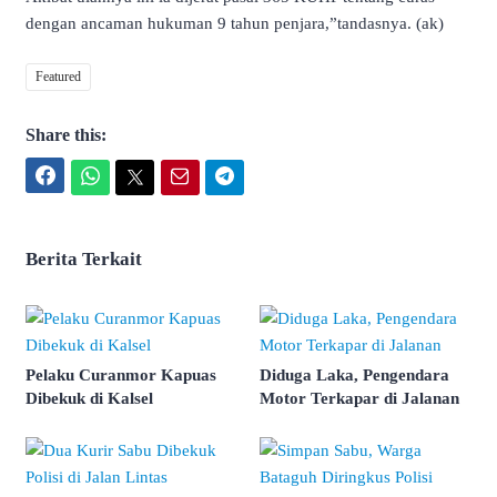
dengan ancaman hukuman 9 tahun penjara,”tandasnya. (ak)
Featured
Share this:
Facebook
WhatsApp
Twitter
Email
Telegram
Berita Terkait
Pelaku Curanmor Kapuas
Diduga Laka, Pengendara
Dibekuk di Kalsel
Motor Terkapar di Jalanan