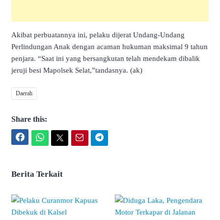
Akibat perbuatannya ini, pelaku dijerat Undang-Undang
Perlindungan Anak dengan acaman hukuman maksimal 9 tahun
penjara. “Saat ini yang bersangkutan telah mendekam dibalik
jeruji besi Mapolsek Selat,”tandasnya. (ak)
Daerah
Share this:
Facebook
WhatsApp
Twitter
Email
Telegram
Berita Terkait