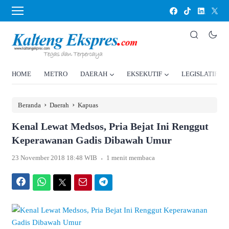
HOME
METRO
DAERAH
EKSEKUTIF
LEGISLATIF
›
›
Beranda
Daerah
Kapuas
Kenal Lewat Medsos, Pria Bejat Ini Renggut
Keperawanan Gadis Dibawah Umur
.
23 November 2018 18:48 WIB
1 menit membaca
Facebook
WhatsApp
Twitter
Email
Telegram