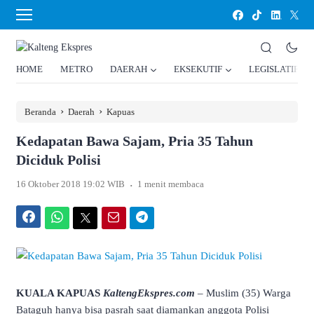
HOME
METRO
DAERAH
EKSEKUTIF
LEGISLATIF
›
›
Beranda
Daerah
Kapuas
Kedapatan Bawa Sajam, Pria 35 Tahun
Diciduk Polisi
.
16 Oktober 2018 19:02 WIB
1 menit membaca
Facebook
WhatsApp
Twitter
Email
Telegram
KUALA KAPUAS
KaltengEkspres.com
– Muslim (35) Warga
Bataguh hanya bisa pasrah saat diamankan anggota Polisi