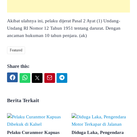
Akibat ulahnya ini, pelaku dijerat Pasal 2 Ayat (1) Undang-
Undang RI Nomor 12 Tahun 1951 tentang darurat. Dengan
ancaman hukuman 10 tahun penjara. (ak)
Featured
Share this:
Facebook
WhatsApp
Twitter
Email
Telegram
Berita Terkait
Pelaku Curanmor Kapuas
Diduga Laka, Pengendara