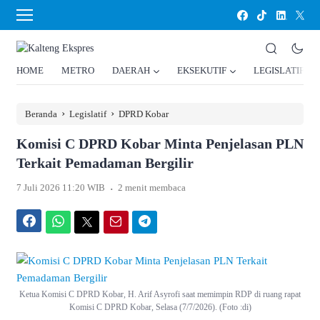
HOME
METRO
DAERAH
EKSEKUTIF
LEGISLATIF
›
›
Beranda
Legislatif
DPRD Kobar
Komisi C DPRD Kobar Minta Penjelasan PLN
Terkait Pemadaman Bergilir
.
7 Juli 2026 11:20 WIB
2 menit membaca
Facebook
WhatsApp
Twitter
Email
Telegram
Ketua Komisi C DPRD Kobar, H. Arif Asyrofi saat memimpin RDP di ruang rapat
Komisi C DPRD Kobar, Selasa (7/7/2026). (Foto :di)