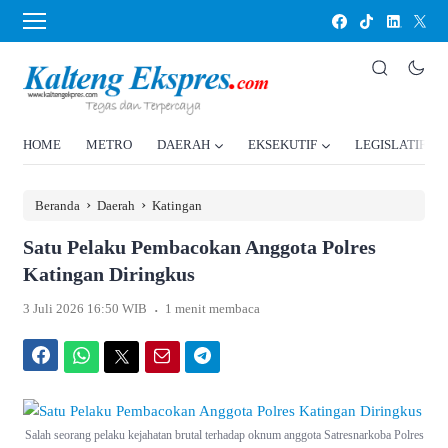
HOME
METRO
DAERAH
EKSEKUTIF
LEGISLATIF
›
›
Beranda
Daerah
Katingan
Satu Pelaku Pembacokan Anggota Polres
Katingan Diringkus
.
3 Juli 2026 16:50 WIB
1 menit membaca
Facebook
WhatsApp
Twitter
Email
Telegram
Salah seorang pelaku kejahatan brutal terhadap oknum anggota Satresnarkoba Polres