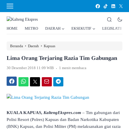
HOME
METRO
DAERAH
EKSEKUTIF
LEGISLATIF
›
›
Beranda
Daerah
Kapuas
Lima Orang Terjaring Razia Tim Gabungan
.
30 Desember 2018 11:09 WIB
1 menit membaca
Facebook
WhatsApp
Twitter
Email
Telegram
KUALA KAPUAS,
KaltengEkspres.com
– Tim gabungan dari
Polisi Resort (Polres) Kapuas dan Badan Narkotika Kabupaten
(BNK) Kapuas, dan Polisi Militer (PM) melaksanakan giat razia