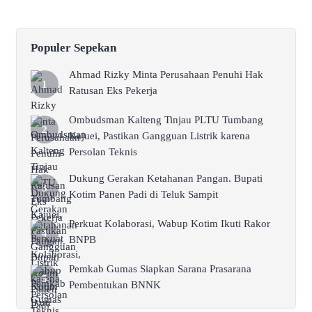
Populer Sepekan
Ahmad Rizky Minta Perusahaan Penuhi Hak
Ratusan Eks Pekerja
Ombudsman Kalteng Tinjau PLTU Tumbang
Kajuei, Pastikan Gangguan Listrik karena
Persolan Teknis
Dukung Gerakan Ketahanan Pangan. Bupati
Kotim Panen Padi di Teluk Sampit
Perkuat Kolaborasi, Wabup Kotim Ikuti Rakor
BNPB
Pemkab Gumas Siapkan Sarana Prasarana
Pembentukan BNNK