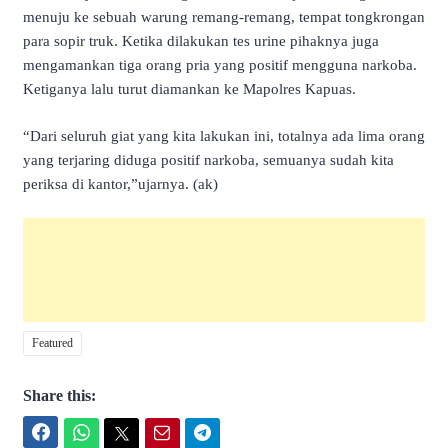
menuju ke sebuah warung remang-remang, tempat tongkrongan
para sopir truk. Ketika dilakukan tes urine pihaknya juga
mengamankan tiga orang pria yang positif mengguna narkoba.
Ketiganya lalu turut diamankan ke Mapolres Kapuas.
“Dari seluruh giat yang kita lakukan ini, totalnya ada lima orang
yang terjaring diduga positif narkoba, semuanya sudah kita
periksa di kantor,”ujarnya. (ak)
Featured
Share this:
Facebook
WhatsApp
Twitter
Email
Telegram