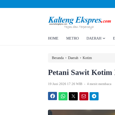
Ahmad Rizky Minta Perusahaan Penuhi Hak Ratusan Eks Pekerja
HOME
METRO
DAERAH
›
›
Beranda
Daerah
Kotim
Petani Sawit Kotim
.
19 Juni 2026 17:26 WIB
4 menit membaca
Facebook
WhatsApp
Twitter
Email
Telegram