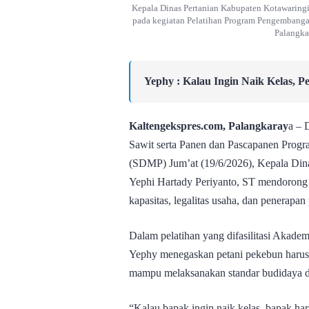
Kepala Dinas Pertanian Kabupaten Kotawaringi
pada kegiatan Pelatihan Program Pengembanga
Palangka
Yephy : Kalau Ingin Naik Kelas, 
Kaltengekspres.com, Palangkaray
a – 
Sawit serta Panen dan Pascapanen Pro
(SDMP) Jum’at (19/6/2026), Kepala Din
Yephi Hartady Periyanto, ST mendorong p
kapasitas, legalitas usaha, dan penerapan 
Dalam pelatihan yang difasilitasi Akad
Yephy menegaskan petani pekebun harus 
mampu melaksanakan standar budidaya da
“Kalau bapak ingin naik kelas, bapak har