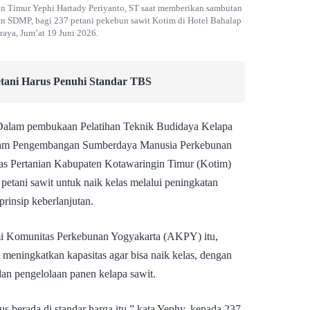
n Timur Yephi Hartady Periyanto, ST saat memberikan sambutan
n SDMP, bagi 237 petani pekebun sawit Kotim di Hotel Bahalap
raya, Jum’at 19 Juni 2026.
Petani Harus Penuhi Standar TBS
Dalam pembukaan Pelatihan Teknik Budidaya Kelapa
gram Pengembangan Sumberdaya Manusia Perkebunan
as Pertanian Kabupaten Kotawaringin Timur (Kotim)
etani sawit untuk naik kelas melalui peningkatan
prinsip keberlanjutan.
emi Komunitas Perkebunan Yogyakarta (AKPY) itu,
meningkatkan kapasitas agar bisa naik kelas, dengan
n pengelolaan panen kelapa sawit.
us berada di standar harga itu,” kata Yephy, kepada 237