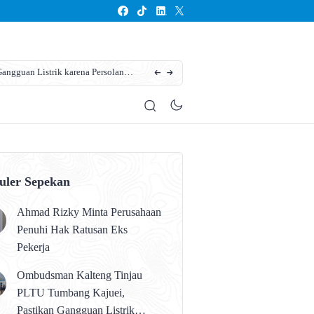
ngguan Listrik karena Persolan
Karhutla Kotim Meluas, BPBD Sebut Sudah 13
uler Sepekan
Ahmad Rizky Minta Perusahaan
Penuhi Hak Ratusan Eks
Pekerja
Ombudsman Kalteng Tinjau
PLTU Tumbang Kajuei,
Pastikan Gangguan Listrik