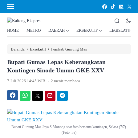
HOME
METRO
DAERAH
EKSEKUTIF
LEGISLATIF
›
›
Beranda
Eksekutif
Pemkab Gunung Mas
Bupati Gumas Lepas Keberangkatan
Kontingen Sinode Umum GKE XXV
.
7 Juli 2026 14:45 WIB
2 menit membaca
Facebook
WhatsApp
Twitter
Email
Telegram
Bupati Gunung Mas Jaya S Monong saat foto bersama kontingen, Selasa (7/7).
(Foto : ra)