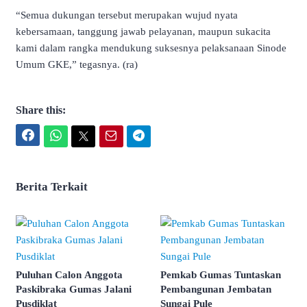
“Semua dukungan tersebut merupakan wujud nyata
kebersamaan, tanggung jawab pelayanan, maupun sukacita
kami dalam rangka mendukung suksesnya pelaksanaan Sinode
Umum GKE,” tegasnya. (ra)
Share this:
Facebook
WhatsApp
Twitter
Email
Telegram
Berita Terkait
Puluhan Calon Anggota
Pemkab Gumas Tuntaskan
Paskibraka Gumas Jalani
Pembangunan Jembatan
Pusdiklat
Sungai Pule