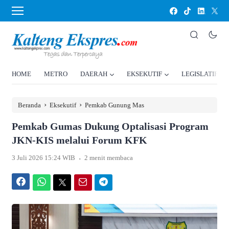
HOME
METRO
DAERAH
EKSEKUTIF
LEGISLATIF
›
›
Beranda
Eksekutif
Pemkab Gunung Mas
Pemkab Gumas Dukung Optalisasi Program
JKN-KIS melalui Forum KFK
.
3 Juli 2026 15:24 WIB
2 menit membaca
Facebook
WhatsApp
Twitter
Email
Telegram