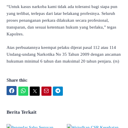
“Untuk kasus narkoba kami tidak ada toleransi bagi siapa pun
yang terlibat, terlepas dari latar belakang profesinya. Seluruh
proses penanganan perkara dilakukan secara profesional,
transparan, dan sesuai ketentuan hukum yang berlaku,” tegas
Kapolres.
Atas perbuatannya keempat pelaku dijerat pasal 112 atau 114
Undang-undang Narkotika No 35 Tahun 2009 dengan ancaman
hukuman minimal 6 tahun dan maksimal 20 tahun penjara. (rs)
Share this:
Facebook
WhatsApp
Twitter
Email
Telegram
Berita Terkait