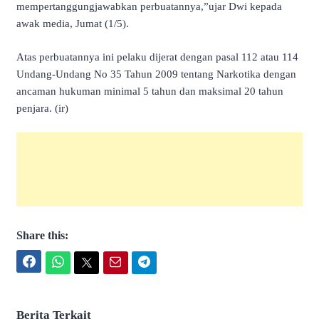
mempertanggungjawabkan perbuatannya,”ujar Dwi kepada
awak media, Jumat (1/5).
Atas perbuatannya ini pelaku dijerat dengan pasal 112 atau 114
Undang-Undang No 35 Tahun 2009 tentang Narkotika dengan
ancaman hukuman minimal 5 tahun dan maksimal 20 tahun
penjara. (ir)
Share this:
Facebook
WhatsApp
Twitter
Email
Telegram
Berita Terkait