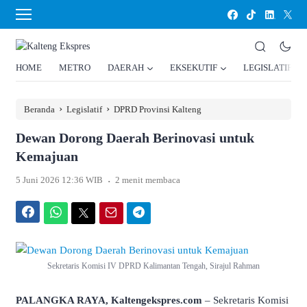
HOME
METRO
DAERAH
EKSEKUTIF
LEGISLATIF
›
›
Beranda
Legislatif
DPRD Provinsi Kalteng
Dewan Dorong Daerah Berinovasi untuk
Kemajuan
.
5 Juni 2026 12:36 WIB
2 menit membaca
Facebook
WhatsApp
Twitter
Email
Telegram
Sekretaris Komisi IV DPRD Kalimantan Tengah, Sirajul Rahman
PALANGKA RAYA, Kaltengekspres.com
– Sekretaris Komisi