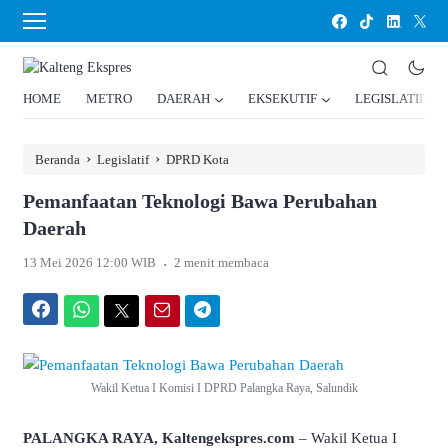
HOME
METRO
DAERAH
EKSEKUTIF
LEGISLATIF
›
›
Beranda
Legislatif
DPRD Kota
Pemanfaatan Teknologi Bawa Perubahan
Daerah
.
13 Mei 2026 12:00 WIB
2 menit membaca
Facebook
WhatsApp
Twitter
Email
Telegram
Wakil Ketua I Komisi I DPRD Palangka Raya, Salundik
PALANGKA RAYA, Kaltengekspres.com
– Wakil Ketua I