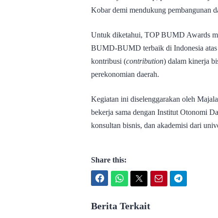
Kobar demi mendukung pembangunan daer
Untuk diketahui, TOP BUMD Awards mer
BUMD-BUMD terbaik di Indonesia atas 
kontribusi (
contribution
) dalam kinerja bi
perekonomian daerah.
Kegiatan ini diselenggarakan oleh Majal
bekerja sama dengan Institut Otonomi Da
konsultan bisnis, dan akademisi dari unive
Share this:
Facebook
WhatsApp
Twitter
Email
Telegram
Berita Terkait