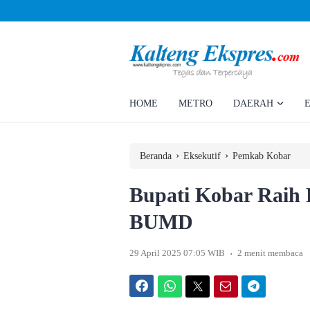
Ahmad Rizky Minta Perusahaan Penuhi Hak Ratusan Eks Pekerja
HOME
METRO
DAERAH
›
›
Beranda
Eksekutif
Pemkab Kobar
Bupati Kobar Raih
BUMD
.
29 April 2025 07:05 WIB
2 menit membaca
Facebook
WhatsApp
Twitter
Email
Telegram