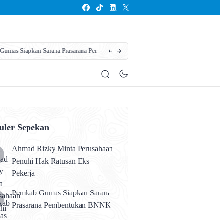
an BNNK
Seluruh Anak Kalteng Harus Mempero
uler Sepekan
Ahmad Rizky Minta Perusahaan
Penuhi Hak Ratusan Eks
Pekerja
Pemkab Gumas Siapkan Sarana
Prasarana Pembentukan BNNK