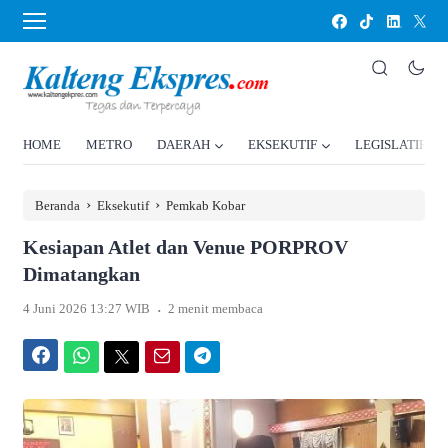
HOME
METRO
DAERAH
EKSEKUTIF
LEGISLATIF
›
›
Beranda
Eksekutif
Pemkab Kobar
Kesiapan Atlet dan Venue PORPROV
Dimatangkan
.
4 Juni 2026 13:27 WIB
2 menit membaca
Facebook
WhatsApp
Twitter
Email
Telegram