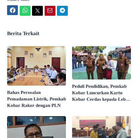
Facebook
WhatsApp
Twitter
Email
Telegram
Berita Terkait
Peduli Pendidikan, Pemkab
Bahas Persoalan
Kobar Luncurkan Kartu
Pemadaman Listrik, Pemkab
Kobar Cerdas kepada Lebih
Kobar Rakor dengan PLN
dari 3.000 Pelajar