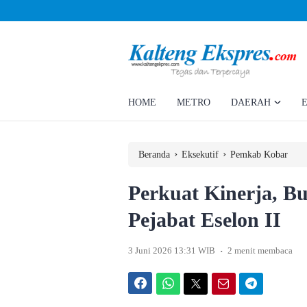
Ahmad Rizky Minta Perusahaan Penuhi Hak Ratusan Eks Pekerja
HOME
METRO
DAERAH
›
›
Beranda
Eksekutif
Pemkab Kobar
Perkuat Kinerja, B
Pejabat Eselon II
.
3 Juni 2026 13:31 WIB
2 menit membaca
Facebook
WhatsApp
Twitter
Email
Telegram