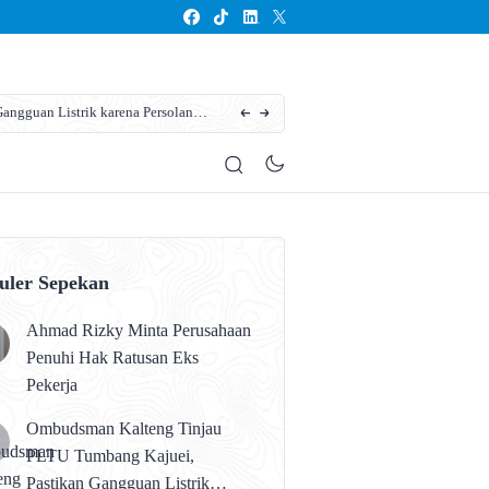
ngguan Listrik karena Persolan
Karhutla Kotim Meluas, BPBD Sebut Sudah 13
uler Sepekan
Ahmad Rizky Minta Perusahaan
Penuhi Hak Ratusan Eks
Pekerja
Ombudsman Kalteng Tinjau
PLTU Tumbang Kajuei,
Pastikan Gangguan Listrik