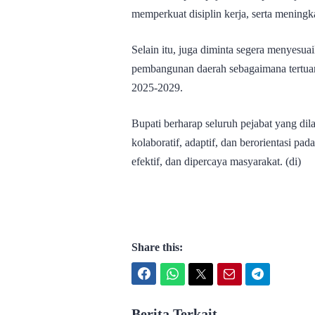
memperkuat disiplin kerja, serta meningk
Selain itu, juga diminta segera menyesu
pembangunan daerah sebagaimana tertu
2025-2029.
Bupati berharap seluruh pejabat yang d
kolaboratif, adaptif, dan berorientasi p
efektif, dan dipercaya masyarakat. (di)
Share this:
Facebook
WhatsApp
Twitter
Email
Telegram
Berita Terkait