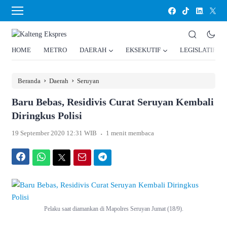
HOME
METRO
DAERAH
EKSEKUTIF
LEGISLATIF
›
›
Beranda
Daerah
Seruyan
Baru Bebas, Residivis Curat Seruyan Kembali
Diringkus Polisi
.
19 September 2020 12:31 WIB
1 menit membaca
Facebook
WhatsApp
Twitter
Email
Telegram
Pelaku saat diamankan di Mapolres Seruyan Jumat (18/9).