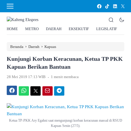
HOME
METRO
DAERAH
EKSEKUTIF
LEGISLATIF
HU
›
›
Beranda
Daerah
Kapuas
Kunjungi Korban Keracunan, Ketua TP PKK
Kapuas Berikan Bantuan
.
28 Mei 2019 17:13 WIB
1 menit membaca
Facebook
WhatsApp
Twitter
Email
Telegram
Ketua TP-PKK Ary Egahni saat mengunjungi korban keracunan massal di RSUD
Kapuas Senin (27/5).