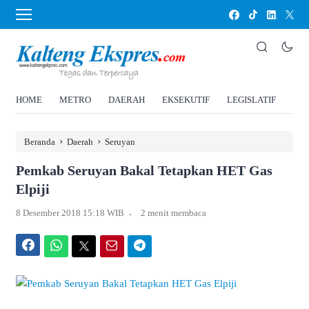
HOME
METRO
DAERAH
EKSEKUTIF
LEGISLATIF
HU
›
›
Beranda
Daerah
Seruyan
Pemkab Seruyan Bakal Tetapkan HET Gas
Elpiji
.
8 Desember 2018 15:18 WIB
2 menit membaca
Facebook
WhatsApp
Twitter
Email
Telegram