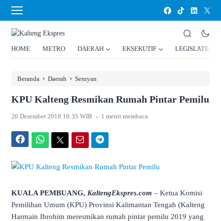
HOME
METRO
DAERAH
EKSEKUTIF
LEGISLATIF
›
›
Beranda
Daerah
Seruyan
KPU Kalteng Resmikan Rumah Pintar Pemilu
.
26 Desember 2018 16:35 WIB
1 menit membaca
Facebook
WhatsApp
Twitter
Email
Telegram
KUALA PEMBUANG,
KaltengEkspres.com
– Ketua Komisi
Pemilihan Umum (KPU) Provinsi Kalimantan Tengah (Kalteng
Harmain Ibrohim meresmikan rumah pintar pemilu 2019 yang