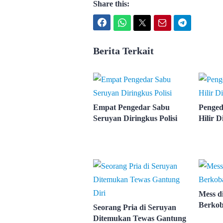
Share this:
Facebook
WhatsApp
Twitter
Email
Telegram
Berita Terkait
Empat Pengedar Sabu
Penged
Seruyan Diringkus Polisi
Hilir D
Mess d
Berko
Seorang Pria di Seruyan
Ditemukan Tewas Gantung