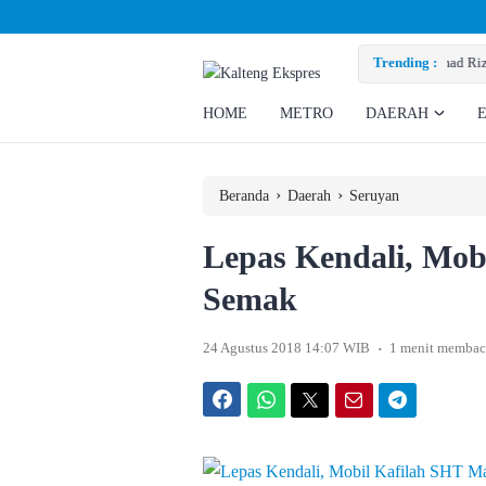
Minta Perusahaan Penuhi Hak Ratusan Eks Pekerja
Trending :
HOME
METRO
DAERAH
›
›
Beranda
Daerah
Seruyan
Lepas Kendali, Mob
Semak
.
24 Agustus 2018 14:07 WIB
1 menit membac
Facebook
WhatsApp
Twitter
Email
Telegram