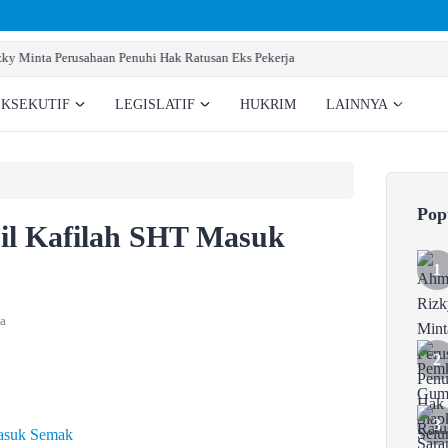
Pemkab Gumas Siapkan Sarana Prasarana Pembentu
EKSEKUTIF
LEGISLATIF
HUKRIM
LAINNYA
Pop
il Kafilah SHT Masuk
a