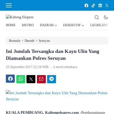
HOME
METRO
DAERAH
EKSEKUTIF
LEGISLATIF
›
›
Beranda
Daerah
Seruyan
Ini Jumlah Tersangka dan Kayu Ulin Yang
Diamankan Polres Seruyan
.
22 September 2017 22:24 WIB
2 menit membaca
Facebook
WhatsApp
Twitter
Email
Telegram
KUALA PEMBUANG, Kaltengekspres.com
-Pembarantasan