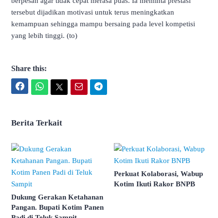
berpesan agar tidak cepat merasa puas. Ia meminta prestasi
tersebut dijadikan motivasi untuk terus meningkatkan
kemampuan sehingga mampu bersaing pada level kompetisi
yang lebih tinggi. (to)
Share this:
Facebook
WhatsApp
Twitter
Email
Telegram
Berita Terkait
Perkuat Kolaborasi, Wabup
Kotim Ikuti Rakor BNPB
Dukung Gerakan Ketahanan
Pangan. Bupati Kotim Panen
Padi di Teluk Sampit