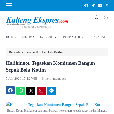
HOME
METRO
DAERAH
EKSEKUTIF
LEGISLATIF
›
›
Beranda
Eksekutif
Pemkab Kotim
Halikinnor Tegaskan Komitmen Bangun
Sepak Bola Kotim
.
5 Juli 2026 17:12 WIB
3 menit membaca
Facebook
WhatsApp
Twitter
Email
Telegram
Bupati Kotim Halikinoor saat memberikan keterangan kepada awak media, Minggu