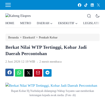
HOME
METRO
DAERAH
EKSEKUTIF
LEGISLATIF
›
›
Beranda
Eksekutif
Pemkab Kobar
Berkat Nilai WTP Tertinggi, Kobar Jadi
Daerah Percontohan
.
2 Juni 2026 12:19 WIB
2 menit membaca
Facebook
WhatsApp
Twitter
Email
Telegram
Bupati Kobar Hj Nurhidayah didampingi Wabup Suyanto saat memberikan
keterangan kepada awak media. (Foto :di)