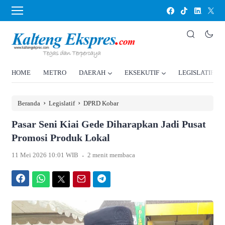
HOME
METRO
DAERAH
EKSEKUTIF
LEGISLATIF
›
›
Beranda
Legislatif
DPRD Kobar
Pasar Seni Kiai Gede Diharapkan Jadi Pusat
Promosi Produk Lokal
.
11 Mei 2026 10:01 WIB
2 menit membaca
Facebook
WhatsApp
Twitter
Email
Telegram