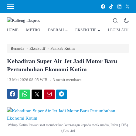
HOME
METRO
DAERAH
EKSEKUTIF
LEGISLATIF
›
›
Beranda
Eksekutif
Pemkab Kotim
Kehadiran Super Air Jet Jadi Motor Baru
Pertumbuhan Ekonomi Kotim
.
13 Mei 2026 08:05 WIB
3 menit membaca
Facebook
WhatsApp
Twitter
Email
Telegram
Wabup Kotim Irawati saat memberikan keterangan kepada awak media, Rabu (13/5).
(Foto :to)