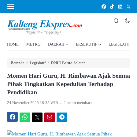
HOME
METRO
DAERAH
EKSEKUTIF
LEGISLATIF
›
›
Beranda
Legislatif
DPRD Barito Selatan
Momen Hari Guru, H. Rimbawan Ajak Semua
Pihak Tingkatkan Kepedulian Terhadap
Pendidikan
.
24 November 2025 18:35 WIB
2 menit membaca
Facebook
WhatsApp
Twitter
Email
Telegram