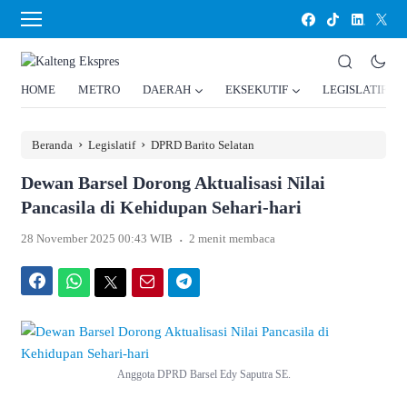
HOME
METRO
DAERAH
EKSEKUTIF
LEGISLATIF
›
›
Beranda
Legislatif
DPRD Barito Selatan
Dewan Barsel Dorong Aktualisasi Nilai
Pancasila di Kehidupan Sehari-hari
.
28 November 2025 00:43 WIB
2 menit membaca
Facebook
WhatsApp
Twitter
Email
Telegram
Anggota DPRD Barsel Edy Saputra SE.