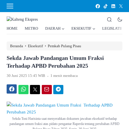
HOME
METRO
DAERAH
EKSEKUTIF
LEGISLATIF
›
›
Beranda
Eksekutif
Pemkab Pulang Pisau
Sekda Jawab Pandangan Umum Fraksi
Terhadap APBD Perubahan 2025
.
30 Juni 2025 15:45 WIB
1 menit membaca
Facebook
WhatsApp
Twitter
Email
Telegram
Sekda Toni Harisinta saat menyerahkan dokumen jawaban eksekutif terhadap
pandangan umum fraksi atas pidato pengantar Raperda tentang perubahan APBD