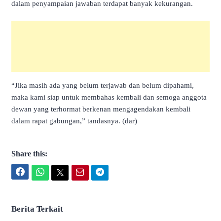
dalam penyampaian jawaban terdapat banyak kekurangan.
“Jika masih ada yang belum terjawab dan belum dipahami,
maka kami siap untuk membahas kembali dan semoga anggota
dewan yang terhormat berkenan mengagendakan kembali
dalam rapat gabungan,” tandasnya. (dar)
Share this:
Facebook
WhatsApp
Twitter
Email
Telegram
Berita Terkait