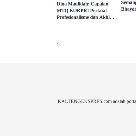
Semang
Dina Maulidah: Capaian
Bhayan
MTQ KORPRI Perkuat
Keama
Profesionalisme dan Akhlak
ASN
<
KALTENGEKSPRES.com adalah portal be