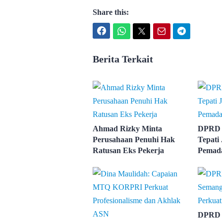
Share this:
Facebook
WhatsApp
Twitter
Email
Telegram
Berita Terkait
Ahmad Rizky Minta
DPRD 
Perusahaan Penuhi Hak
Tepati 
Ratusan Eks Pekerja
Pemada
DPRD 