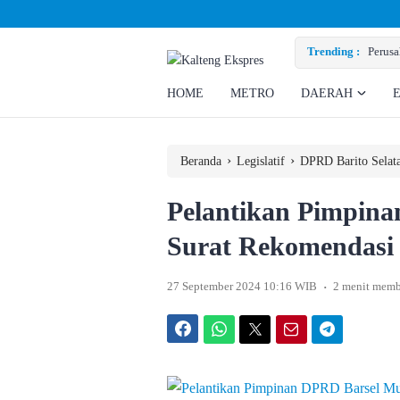
enuhi Hak Ratusan Eks Pekerja
Trending :
HOME
METRO
DAERAH
›
›
Beranda
Legislatif
DPRD Barito Selat
Pelantikan Pimpin
Surat Rekomendasi
.
27 September 2024 10:16 WIB
2 menit mem
Facebook
WhatsApp
Twitter
Email
Telegram