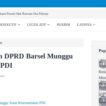
Pemkab Gumas Siapkan Sarana Prasarana Pembentukan BNNK
EKSEKUTIF
LEGISLATIF
HUKRIM
LAINNYA
an
Pop
an DPRD Barsel Munggu
 PDI
baca