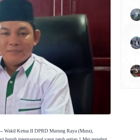
 –
Wakil Ketua II DPRD Murung Raya (Mura),
 buruh internasional yang jatuh setiap 1 Mei tersebut.