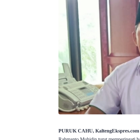
PURUK CAHU, KaltengEkspres.com
Rahmanto Muhidin turut memperingati hari