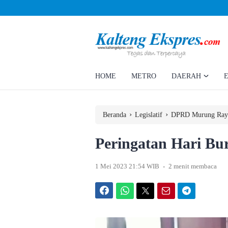
Ahmad Rizky Minta Perusahaan Penuhi Hak Ratusan Eks Pekerja
HOME
METRO
DAERAH
›
›
Beranda
Legislatif
DPRD Murung Ray
Peringatan Hari B
.
1 Mei 2023 21:54 WIB
2 menit membaca
Facebook
WhatsApp
Twitter
Email
Telegram