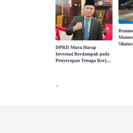
Rumia
Momen
Silatur
DPRD Mura Harap
Spiritu
Investasi Berdampak pada
Penyerapan Tenaga Kerja
Lokal
<