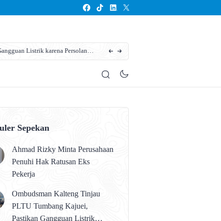
ngguan Listrik karena Persolan
Karhutla Kotim Meluas, BPBD Sebut Sudah 13
uler Sepekan
Ahmad Rizky Minta Perusahaan
Penuhi Hak Ratusan Eks
Pekerja
Ombudsman Kalteng Tinjau
PLTU Tumbang Kajuei,
Pastikan Gangguan Listrik