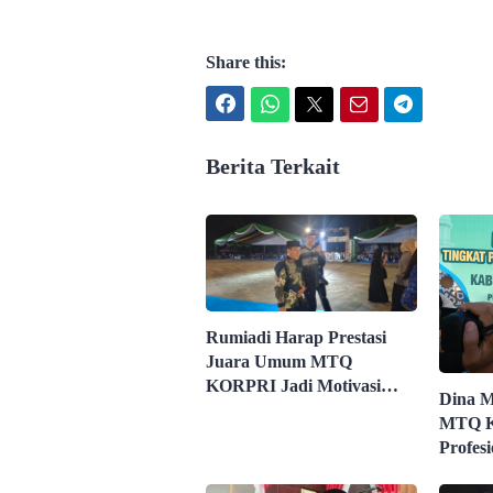
Share this:
Facebook
WhatsApp
Twitter
Email
Telegram
Berita Terkait
Rumiadi Harap Prestasi
Juara Umum MTQ
KORPRI Jadi Motivasi
Dina M
ASN
MTQ K
Profes
ASN