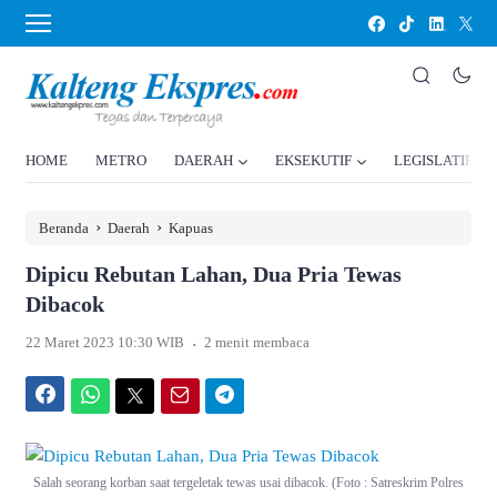
HOME
METRO
DAERAH
EKSEKUTIF
LEGISLATIF
›
›
Beranda
Daerah
Kapuas
Dipicu Rebutan Lahan, Dua Pria Tewas
Dibacok
.
22 Maret 2023 10:30 WIB
2 menit membaca
Facebook
WhatsApp
Twitter
Email
Telegram
Salah seorang korban saat tergeletak tewas usai dibacok. (Foto : Satreskrim Polres