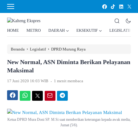
HOME
METRO
DAERAH
EKSEKUTIF
LEGISLATIF
›
›
Beranda
Legislatif
DPRD Murung Raya
New Normal, ASN Diminta Berikan Pelayanan
Maksimal
.
17 Juni 2020 16:03 WIB
1 menit membaca
Facebook
WhatsApp
Twitter
Email
Telegram
Ketua DPRD Mura Doni SP. M.Si saat memberikan keterangan kepada awak media,
Jumat (5/6).