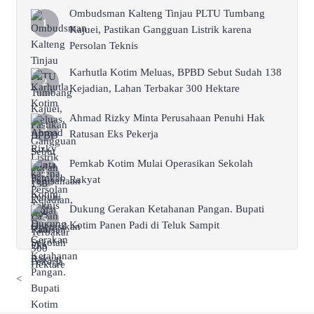
Ombudsman Kalteng Tinjau PLTU Tumbang
Kajuei, Pastikan Gangguan Listrik karena
Persolan Teknis
Karhutla Kotim Meluas, BPBD Sebut Sudah 138
Kejadian, Lahan Terbakar 300 Hektare
Ahmad Rizky Minta Perusahaan Penuhi Hak
Ratusan Eks Pekerja
Pemkab Kotim Mulai Operasikan Sekolah
Rakyat
Dukung Gerakan Ketahanan Pangan. Bupati
Kotim Panen Padi di Teluk Sampit
<