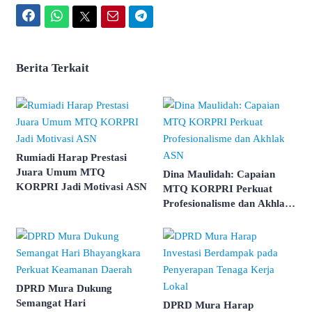
Facebook
WhatsApp
Twitter
Email
Telegram
Berita Terkait
Rumiadi Harap Prestasi
Juara Umum MTQ
Dina Maulidah: Capaian
KORPRI Jadi Motivasi ASN
MTQ KORPRI Perkuat
Profesionalisme dan Akhlak
ASN
DPRD Mura Dukung
Semangat Hari
DPRD Mura Harap