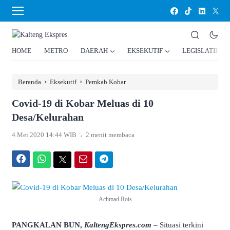
HOME
METRO
DAERAH
EKSEKUTIF
LEGISLATIF
›
›
Beranda
Eksekutif
Pemkab Kobar
Covid-19 di Kobar Meluas di 10
Desa/Kelurahan
.
4 Mei 2020 14:44 WIB
2 menit membaca
Facebook
WhatsApp
Twitter
Email
Telegram
Achmad Rois
PANGKALAN BUN,
KaltengEkspres.com
– Situasi terkini