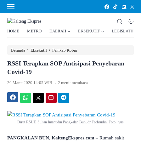
HOME
METRO
DAERAH
EKSEKUTIF
LEGISLATIF
›
›
Beranda
Eksekutif
Pemkab Kobar
RSSI Terapkan SOP Antisipasi Penyebaran
Covid-19
.
20 Maret 2020 14:05 WIB
2 menit membaca
Facebook
WhatsApp
Twitter
Email
Telegram
Dirut RSUD Sultan Imanudin Pangkalan Bun, dr Fachrudin. Foto : yus
PANGKALAN BUN, KaltengEkspres.com
– Rumah sakit