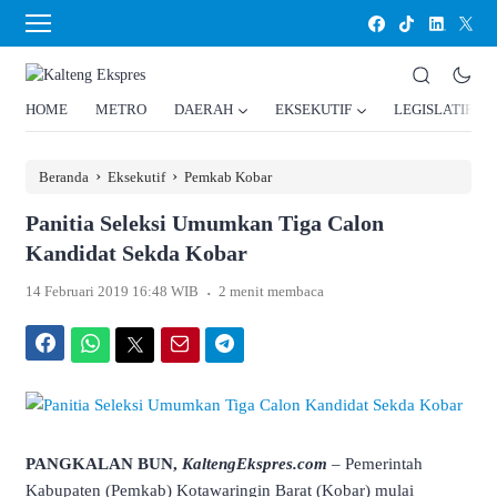
HOME
METRO
DAERAH
EKSEKUTIF
LEGISLATIF
›
›
Beranda
Eksekutif
Pemkab Kobar
Panitia Seleksi Umumkan Tiga Calon
Kandidat Sekda Kobar
.
14 Februari 2019 16:48 WIB
2 menit membaca
Facebook
WhatsApp
Twitter
Email
Telegram
PANGKALAN BUN,
KaltengEkspres.com
– Pemerintah
Kabupaten (Pemkab) Kotawaringin Barat (Kobar) mulai