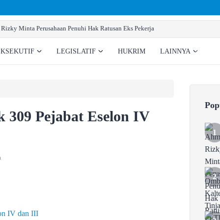
Ombudsman Kalteng Tinjau PL
EKSEKUTIF
LEGISLATIF
HUKRIM
LAINNYA
Pop
k 309 Pejabat Eselon IV
a