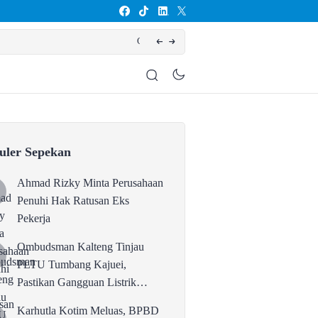
TU Tumbang Kajuei, Pastikan Gangguan Listrik karena Persolan Teknis
uler Sepekan
Ahmad Rizky Minta Perusahaan
Penuhi Hak Ratusan Eks
Pekerja
Ombudsman Kalteng Tinjau
PLTU Tumbang Kajuei,
Pastikan Gangguan Listrik
karena Persolan Teknis
Karhutla Kotim Meluas, BPBD