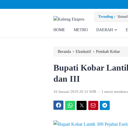
Ahmad Rizky Minta Perusahaan Penuhi Hak Ratusan Eks Pekerja
Trending :
HOME
METRO
DAERAH
›
›
Beranda
Eksekutif
Pemkab Kobar
Bupati Kobar Lanti
dan III
.
16 Januari 2019 20:31 WIB
1 menit membac
Facebook
WhatsApp
Twitter
Email
Telegram