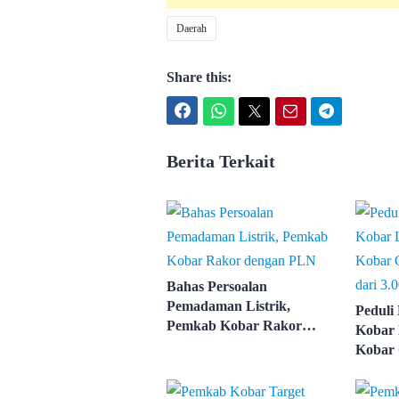
Daerah
Share this:
Facebook
WhatsApp
Twitter
Email
Telegram
Berita Terkait
Bahas Persoalan
Pemadaman Listrik,
Peduli
Pemkab Kobar Rakor
Kobar 
dengan PLN
Kobar 
Lebih d