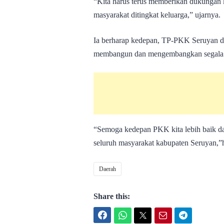
“Kita harus terus memberikan dukunga
masyarakat ditingkat keluarga,” ujarnya.
Ia berharap kedepan, TP-PKK Seruyan d
membangun dan mengembangkan segala p
“Semoga kedepan PKK kita lebih baik dan
seluruh masyarakat kabupaten Seruyan,”h
Daerah
Share this:
Facebook
WhatsApp
Twitter
Email
Telegram