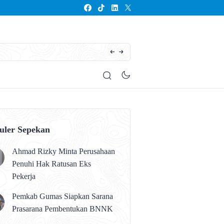
Seluruh Anak Kalteng Harus Memperoleh Pen
uler Sepekan
Ahmad Rizky Minta Perusahaan
Penuhi Hak Ratusan Eks
Pekerja
Pemkab Gumas Siapkan Sarana
Prasarana Pembentukan BNNK