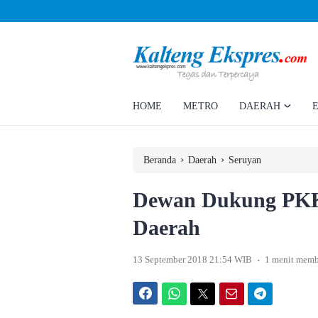
Ahmad Rizky Minta Perusahaan Penuhi Hak Ratusan Eks Pekerja
HOME
METRO
DAERAH
›
›
Beranda
Daerah
Seruyan
Dewan Dukung PKK
Daerah
.
13 September 2018 21:54 WIB
1 menit mem
Facebook
WhatsApp
Twitter
Email
Telegram