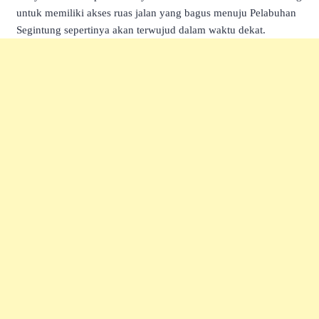
untuk memiliki akses ruas jalan yang bagus menuju Pelabuhan
Segintung sepertinya akan terwujud dalam waktu dekat.