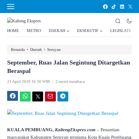
HOME
METRO
DAERAH
EKSEKUTIF
LEGISLATIF
›
›
Beranda
Daerah
Seruyan
September, Ruas Jalan Segintung Ditargetkan
Beraspal
.
21 April 2018 16:50 WIB
2 menit membaca
Facebook
WhatsApp
Twitter
Email
Telegram
KUALA PEMBUANG,
KaltengEkspres.com
–
Penantian
masyarakat Kabupaten Seruyan terutama Kota Kuala Pembuang