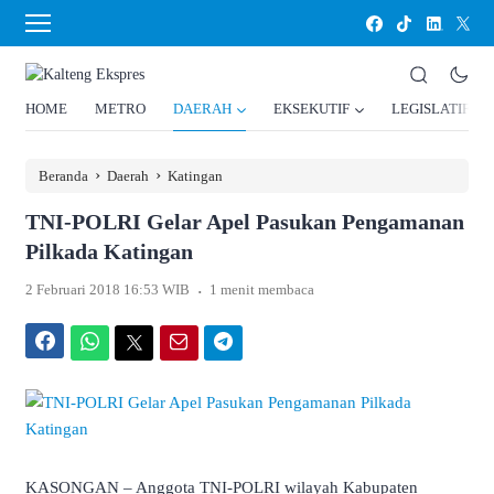
HOME
METRO
DAERAH
EKSEKUTIF
LEGISLATIF
›
›
Beranda
Daerah
Katingan
TNI-POLRI Gelar Apel Pasukan Pengamanan
Pilkada Katingan
.
2 Februari 2018 16:53 WIB
1 menit membaca
Facebook
WhatsApp
Twitter
Email
Telegram
KASONGAN – Anggota TNI-POLRI wilayah Kabupaten