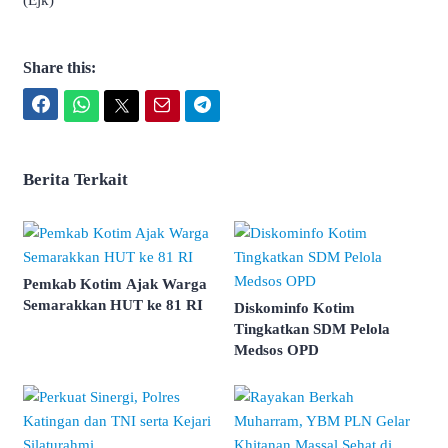
(Ejk)
Share this:
Facebook
WhatsApp
Twitter
Email
Telegram
Berita Terkait
Pemkab Kotim Ajak Warga
Semarakkan HUT ke 81 RI
Diskominfo Kotim
Tingkatkan SDM Pelola
Medsos OPD