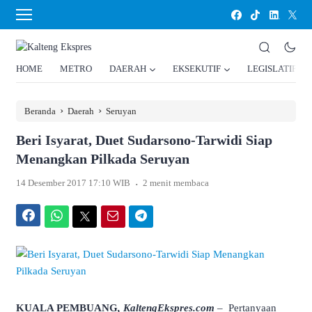
HOME
METRO
DAERAH
EKSEKUTIF
LEGISLATIF
›
›
Beranda
Daerah
Seruyan
Beri Isyarat, Duet Sudarsono-Tarwidi Siap
Menangkan Pilkada Seruyan
.
14 Desember 2017 17:10 WIB
2 menit membaca
Facebook
WhatsApp
Twitter
Email
Telegram
KUALA PEMBUANG
, KaltengEkspres.com
– Pertanyaan