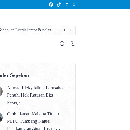
ngguan Listrik karena Persolan
Karhutla Kotim Meluas, BPBD Sebut Sudah 13
uler Sepekan
Ahmad Rizky Minta Perusahaan
Penuhi Hak Ratusan Eks
Pekerja
Ombudsman Kalteng Tinjau
PLTU Tumbang Kajuei,
Pastikan Gangguan Listrik