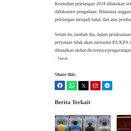
Kemudian pelelangan 2018 dilakukan sek
didokumen pengadaan. Bilamana anggaran 
pelelangan menjadi batal, dan atas pemba
Selain itu, tambah dia, dalam pelaksanaa
peryataan tidak akan menuntut PA/KPA d
dibatalkan akibat dicoretnya/penguranga
Daerah
Share this:
Facebook
WhatsApp
Twitter
Email
Telegram
Berita Terkait