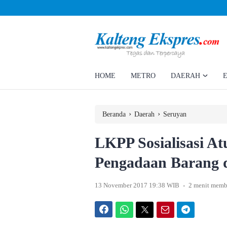
Ahmad Rizky Minta Perusahaan Penuhi Hak Ratusan Eks Pekerja
HOME
METRO
DAERAH
›
›
Beranda
Daerah
Seruyan
LKPP Sosialisasi 
Pengadaan Barang 
.
13 November 2017 19:38 WIB
2 menit memb
Facebook
WhatsApp
Twitter
Email
Telegram