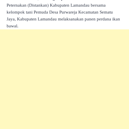
Peternakan (Distankan) Kabupaten Lamandau bersama
kelompok tani Pemuda Desa Purwareja Kecamatan Sematu
Jaya, Kabupaten Lamandau melaksanakan panen perdana ikan
bawal.