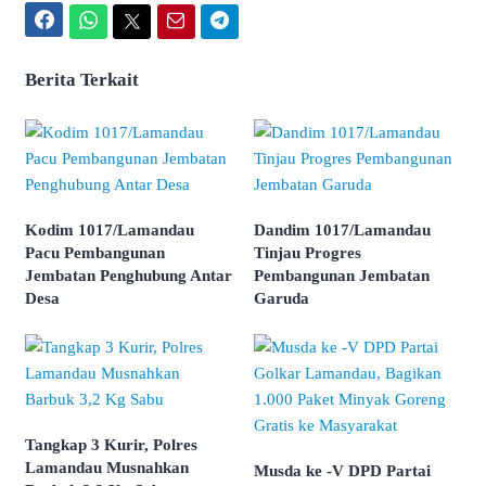
Facebook
WhatsApp
Twitter
Email
Telegram
Berita Terkait
Kodim 1017/Lamandau
Dandim 1017/Lamandau
Pacu Pembangunan
Tinjau Progres
Jembatan Penghubung Antar
Pembangunan Jembatan
Desa
Garuda
Tangkap 3 Kurir, Polres
Lamandau Musnahkan
Musda ke -V DPD Partai