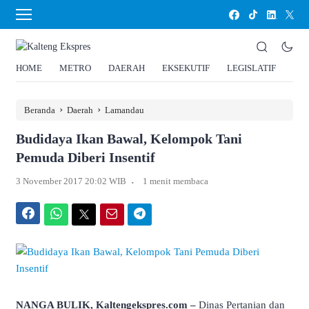
HOME
METRO
DAERAH
EKSEKUTIF
LEGISLATIF
HU
›
›
Beranda
Daerah
Lamandau
Budidaya Ikan Bawal, Kelompok Tani
Pemuda Diberi Insentif
.
3 November 2017 20:02 WIB
1 menit membaca
Facebook
WhatsApp
Twitter
Email
Telegram
NANGA BULIK, Kaltengekspres.com –
Dinas Pertanian dan