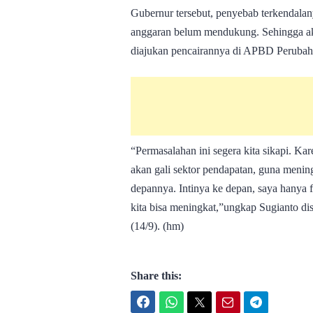
Gubernur tersebut, penyebab terkendalany
anggaran belum mendukung. Sehingga akhi
diajukan pencairannya di APBD Perubah
“Permasalahan ini segera kita sikapi. Ka
akan gali sektor pendapatan, guna mening
depannya. Intinya ke depan, saya hanya 
kita bisa meningkat,”ungkap Sugianto di
(14/9). (hm)
Share this:
Facebook
WhatsApp
Twitter
Email
Telegram