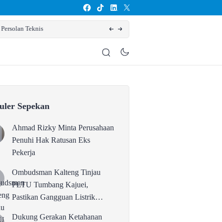
rsolan Teknis
Dukung Gerakan Ketahanan Pangan. Bupati Ko
uler Sepekan
Ahmad Rizky Minta Perusahaan
Penuhi Hak Ratusan Eks
Pekerja
Ombudsman Kalteng Tinjau
PLTU Tumbang Kajuei,
Pastikan Gangguan Listrik
karena Persolan Teknis
Dukung Gerakan Ketahanan