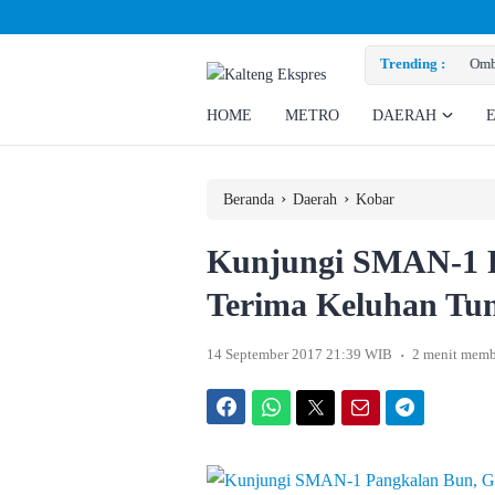
san Eks Pekerja
Trending :
Ombuds
HOME
METRO
DAERAH
›
›
Beranda
Daerah
Kobar
Kunjungi SMAN-1 P
Terima Keluhan Tun
.
14 September 2017 21:39 WIB
2 menit mem
Facebook
WhatsApp
Twitter
Email
Telegram