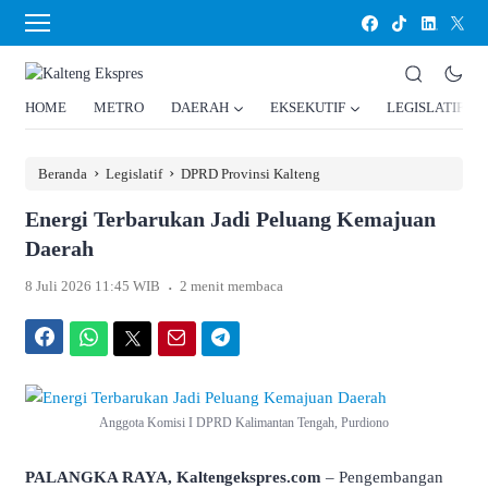
HOME
METRO
DAERAH
EKSEKUTIF
LEGISLATIF
›
›
Beranda
Legislatif
DPRD Provinsi Kalteng
Energi Terbarukan Jadi Peluang Kemajuan
Daerah
.
8 Juli 2026 11:45 WIB
2 menit membaca
Facebook
WhatsApp
Twitter
Email
Telegram
Anggota Komisi I DPRD Kalimantan Tengah, Purdiono
PALANGKA RAYA, Kaltengekspres.com
– Pengembangan